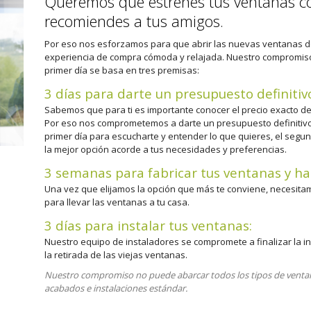
Queremos que estrenes tus ventanas co
recomiendes a tus amigos.
Por eso nos esforzamos para que abrir las nuevas ventanas de
experiencia de compra cómoda y relajada. Nuestro compromiso
primer día se basa en tres premisas:
3 días para darte un presupuesto definitiv
Sabemos que para ti es importante conocer el precio exacto de
Por eso nos comprometemos a darte un presupuesto definitivo de
primer día para escucharte y entender lo que quieres, el segund
la mejor opción acorde a tus necesidades y preferencias.
3 semanas para fabricar tus ventanas y hac
Una vez que elijamos la opción que más te conviene, necesita
para llevar las ventanas a tu casa.
3 días para instalar tus ventanas:
Nuestro equipo de instaladores se compromete a finalizar la in
la retirada de las viejas ventanas.
Nuestro compromiso no puede abarcar todos los tipos de ventan
acabados e instalaciones estándar.