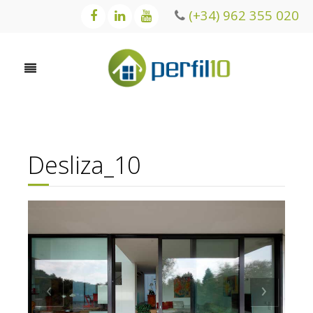
(+34) 962 355 020
Desliza_10
‹
›